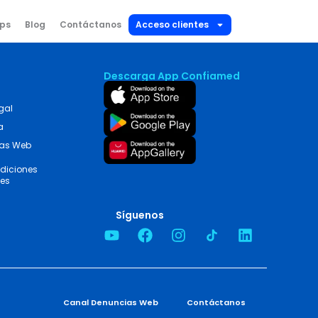
ips
Blog
Contáctanos
Acceso clientes
Descarga App Confiamed
gal
a
ias Web
diciones
les
Síguenos
Canal Denuncias Web
Contáctanos