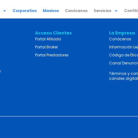
Corporativo
Masivos
Conócenos
Servicios
Confit
Acceso Clientes
La Empresa
Portal Afiliado
Conócenos
Portal Broker
Información Le
Portal Prestadores
Código de Étic
Canal Denunc
s
Términos y con
canales digita