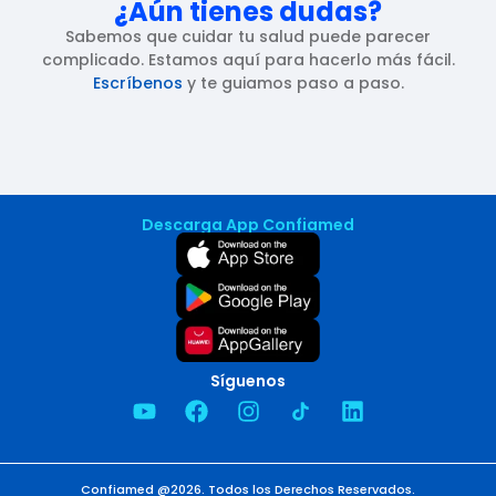
¿Aún tienes dudas?
Sabemos que cuidar tu salud puede parecer
complicado. Estamos aquí para hacerlo más fácil.
Escríbenos
y te guiamos paso a paso.
Descarga App Confiamed
Síguenos
Confiamed @2026. Todos los Derechos Reservados.