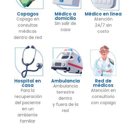
Copagos
Médico a
Médico en línea
domicilio
Copago en
Atención
Sin salir de
consultas
24/7 sin
casa
médicas
costo
dentro de red
Hospital en
Ambulancia
Red de
casa
médicos
Ambulancia
Para la
Atención en
terrestre
recuperación
consultorio
dentro
del paciente
con copago
y fuera de la
en un
red
ambiente
familiar