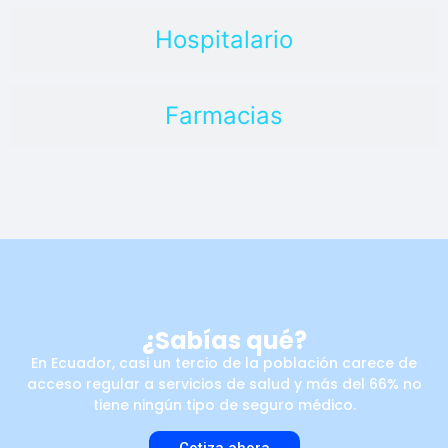
Hospitalario
Farmacias
¿Sabías qué?
En Ecuador, casi un tercio de la población carece de
acceso regular a servicios de salud y más del 66% no
tiene ningún tipo de seguro médico.
Cotiza ahora