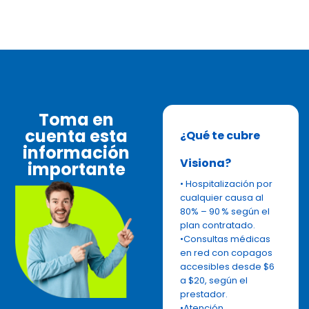
Toma en
cuenta esta
¿Qué te cubre
información
Visiona?
importante
• Hospitalización por
cualquier causa al
80% – 90 % según el
plan contratado.
•Consultas médicas
en red con copagos
accesibles desde $6
a $20, según el
prestador.
•Atención