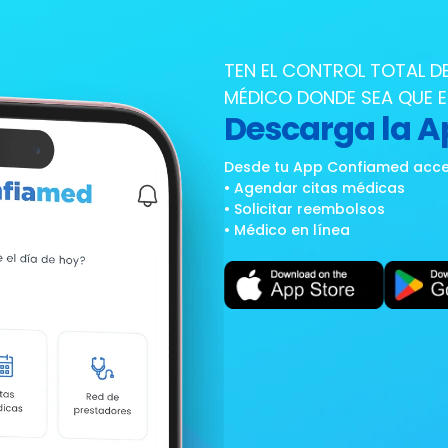
TEN EL CONTROL TOTAL D
MÉDICO DONDE SEA QUE 
Descarga la 
Desde tu App Confiamed acced
• Agendar citas médicas
• Solicitar reembolsos
• Médico en línea