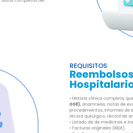
 datos completos del
REQUISITOS
Reembolso
Hospitalari
• Historia clínica completa, 
008)
, anamnesis, notas de evo
procedimientos, informes de e
récord quirúrgico, récord de a
• Listado de de medicinas e i
• Facturas originales (RIDE).