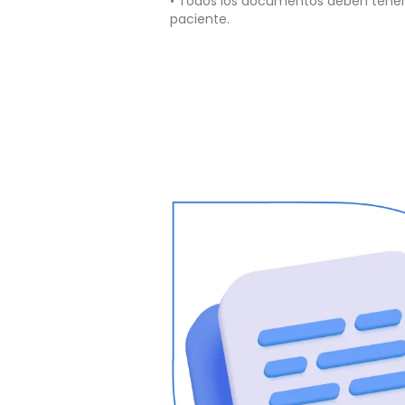
• Todos los documentos deben tener
paciente.