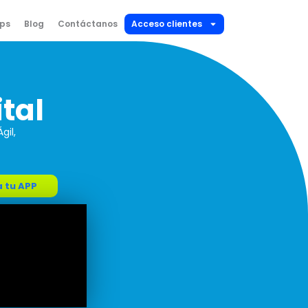
ips
Blog
Contáctanos
Acceso clientes
tal
gil,
 tu APP