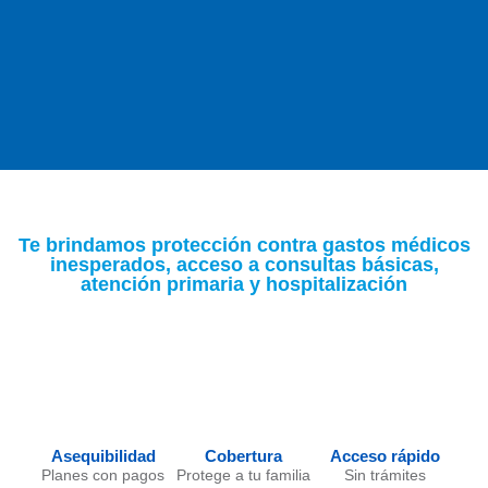
Te brindamos protección contra gastos médicos
inesperados, acceso a consultas básicas,
atención primaria y hospitalización
Asequibilidad
Cobertura
Acceso rápido
Planes con pagos
Protege a tu familia
Sin trámites