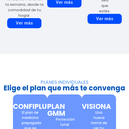
sea
Ver más
la semana, desde la
que
comodidad de tu
estés.
hogar.
Ver más
Ver más
PLANES INDIVIDUALES
Elige el plan que más te convenga
CONFIPLUS
PLAN
VISIONA
GMM
El plan de
Una
medicina
nueva
Protección
prepagada
forma de
total
que se
ver tu