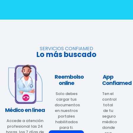
SERVICIOS CONFIAMED
Lo más buscado
Reembolso
App
online
Confiamed
Solo debes
Ten el
cargar tus
control
documentos
total
Médico en línea
en nuestros
de tu
portales
seguro
Accede a atención
habilitados
médico
profesional las 24
para ti.
donde
horas, los 7 días de