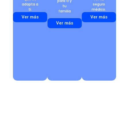
para ti y
adapta a
seguro
tu
ti.
médico.
familia
Ver más
Ver más
Ver más
¡Más de 800 prestadores a nivel